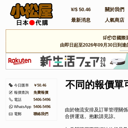
¥/$
50.46
關於我們
最新消息
人氣商店
🛒📦⏰國際
由即日起至2026年09月30日
不同的報價單
今日匯率
￥50.46
報價查詢
免費報價
電話
5406-5496
WhatsApp
5406-5496
由於物流安排及訂單管理關係
電郵
聯絡我們
合拼運送。抱歉請見諒。