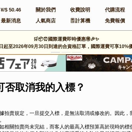
¥/$
50.46
關於我們
收費說明
代購流程
最新消息
人氣商店
計算機
免費報價
🛒📦⏰國際運費即時優惠🉐🎉✨
日起至2026年09月30日到達的合資格訂單，國際運費可享10%
可否取消我的入標？
據拍賣規定，一旦提交入標，是無法取消或修改的。因此，
。
如相關拍賣尚未完結，而客人的最高入標預算高於現時的標