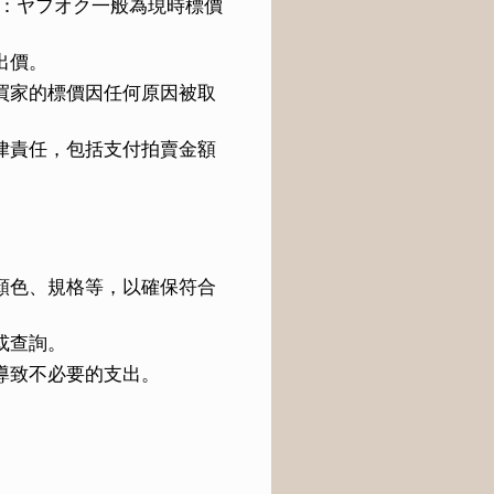
子：ヤフオク一般為現時標價
出價。
買家的標價因任何原因被取
律責任，包括支付拍賣金額
顏色、規格等，以確保符合
或查詢。
導致不必要的支出。