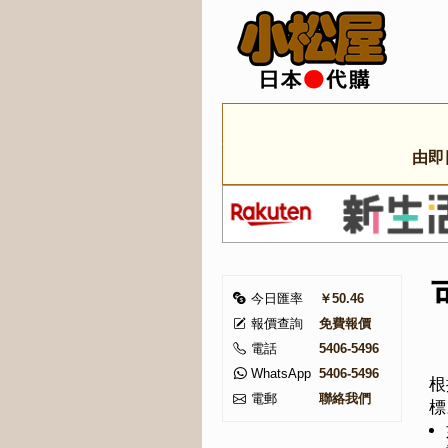
由即
今日匯率
￥50.46
報價查詢
免費報價
電話
5406-5496
WhatsApp
5406-5496
根
電郵
聯絡我們
標