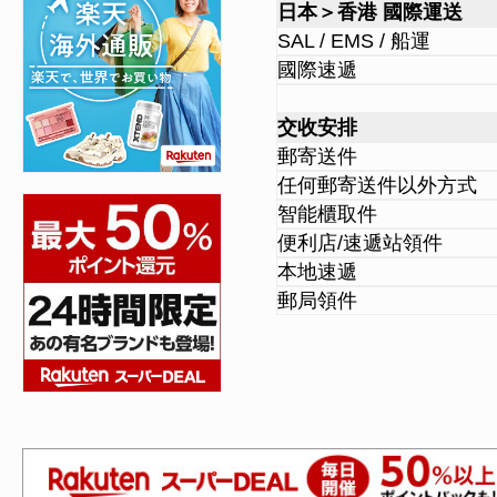
日本＞香港 國際運送
SAL / EMS / 船運
國際速遞
交收安排
郵寄送件
任何郵寄送件以外方式
智能櫃取件
便利店/速遞站領件
本地速遞
郵局領件