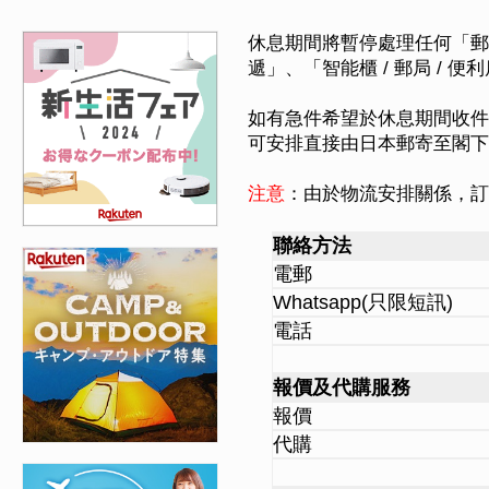
休息期間將暫停處理任何「郵
遞」、「智能櫃 / 郵局 / 便
如有急件希望於休息期間收件
可安排直接由日本郵寄至閣下
注意
：由於物流安排關係，訂
聯絡方法
電郵
Whatsapp(只限短訊)
電話
報價及代購服務
報價
代購