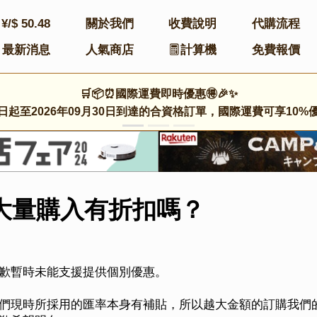
¥/$
50.48
關於我們
收費說明
代購流程
最新消息
人氣商店
計算機
免費報價
🛒📦⏰國際運費即時優惠🉐🎉✨
日起至2026年09月30日到達的合資格訂單，國際運費可享10%
大量購入有折扣嗎？
歉暫時未能支援提供個別優惠。
們現時所採用的匯率本身有補貼，所以越大金額的訂購我們