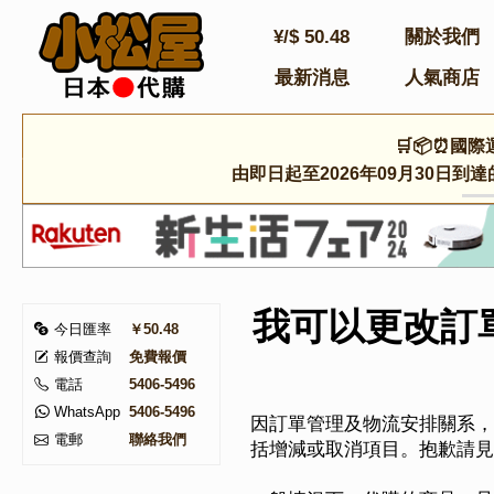
¥/$
50.48
關於我們
最新消息
人氣商店
🛒📦⏰國際
由即日起至2026年09月30日
我可以更改訂
今日匯率
￥50.48
報價查詢
免費報價
電話
5406-5496
WhatsApp
5406-5496
因訂單管理及物流安排關系，
電郵
聯絡我們
括增減或取消項目。抱歉請見