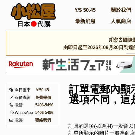
¥/$
50.45
關於我們
最新消息
人氣商店
🛒📦⏰國際
由即日起至2026年09月30日
訂單電郵內顯
今日匯率
￥50.45
選項不同，這
報價查詢
免費報價
電話
5406-5496
WhatsApp
5406-5496
電郵
聯絡我們
訂購的選項(如適用)一般會
訂單所顯示的圖片一般為商店